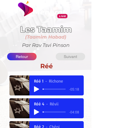
ב"ה
Les Taamim
(Taamim Habad)
Par Rav Tsvi Pinson
Retour
Suivant
Réé
Réé 1
Richone
-05:18
Réé 4
Révii
-04:08
Réé 2
Chéni