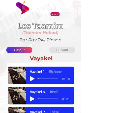
ב"ה
Les Taamim
(Taamim Habad)
Par Rav Tsvi Pinson
Retour
Suivant
Vayakel
Vayakel 1
Richone
-04:10
Vayakel 4
Révii
-03:31
Vayakel 2
Chéni