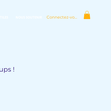
Connectez-vous
TILES
NOUS SOUTENIR
ups !