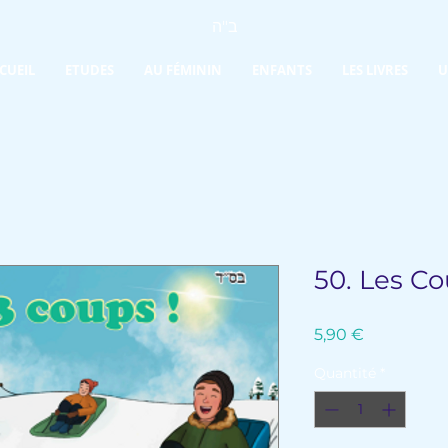
ב"ה
CUEIL
ETUDES
AU FÉMININ
ENFANTS
LES LIVRES
U
50. Les Co
Prix
5,90 €
Quantité
*